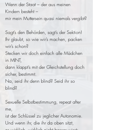
Wenn der Staat – der aus meinen 
Kindern besteht –
mir mein Muttersein quasi niemals vergibt?
Sagt’s den Behörden, sagt’s der Sektion!
Ihr glaubt, so wie wir’s machen, packen 
wir’s schon?
Stecken wir doch einfach alle Mädchen 
in MINT,
dann klappt’s mit der Gleichstellung doch 
sicher, bestimmt.
Na, seid ihr denn blind? Seid ihr so 
blind?
Sexuelle Selbstbestimmung, repeat after 
me,
ist der Schlüssel zu jeglicher Autonomie.
Und wenn ihr, die ihr da oben sitzt,
es wirklich, wirklich nicht besser wisst: